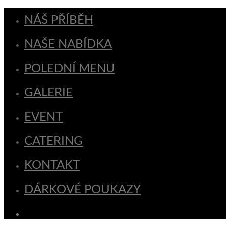
NÁŠ PŘÍBĚH
NAŠE NABÍDKA
POLEDNÍ MENU
GALERIE
EVENT
CATERING
KONTAKT
DÁRKOVÉ POUKAZY