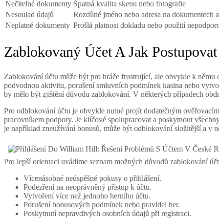
Nečitelné dokumenty
Špatná kvalita skenu nebo fotografie
Nesoulad údajů
Rozdílné jméno nebo adresa na dokumentech a
Neplatné dokumenty
Prošlá platnost dokladu nebo použití nepodp
Zablokovaný Účet A Jak Postupovat
Zablokování účtu může být pro hráče frustrující, ale obvykle k němu
podvodnou aktivitu, porušení smluvních podmínek kasina nebo vytvoře
by mělo být zjištění důvodu zablokování. V některých případech obdr
Pro odblokování účtu je obvykle nutné projít dodatečným ověřovacím
pracovníkem podpory. Je klíčové spolupracovat a poskytnout všechn
je například zneužívání bonusů, může být odblokování složitější a v n
Pro lepší orientaci uvádíme seznam možných důvodů zablokování účt
Vícenásobné neúspěšné pokusy o přihlášení.
Podezření na neoprávněný přístup k účtu.
Vytvoření více než jednoho herního účtu.
Porušení bonusových podmínek nebo pravidel her.
Poskytnutí nepravdivých osobních údajů při registraci.