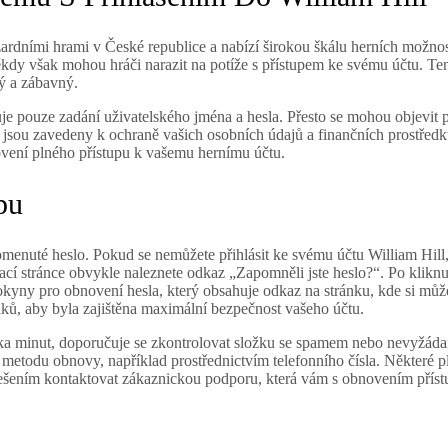
azardními hrami v České republice a nabízí širokou škálu herních možno
ěkdy však mohou hráči narazit na potíže s přístupem ke svému účtu. Ten
ný a zábavný.
je pouze zadání uživatelského jména a hesla. Přesto se mohou objevit
y jsou zavedeny k ochraně vašich osobních údajů a finančních prostředk
vení plného přístupu k vašemu hernímu účtu.
pu
omenuté heslo. Pokud se nemůžete přihlásit ke svému účtu William Hill, 
ací stránce obvykle naleznete odkaz „Zapomněli jste heslo?“. Po kliknu
okyny pro obnovení hesla, který obsahuje odkaz na stránku, kde si můžete
aků, aby byla zajištěna maximální bezpečnost vašeho účtu.
ka minut, doporučuje se zkontrolovat složku se spamem nebo nevyžádano
metodu obnovy, například prostřednictvím telefonního čísla. Některé 
řešením kontaktovat zákaznickou podporu, která vám s obnovením přís