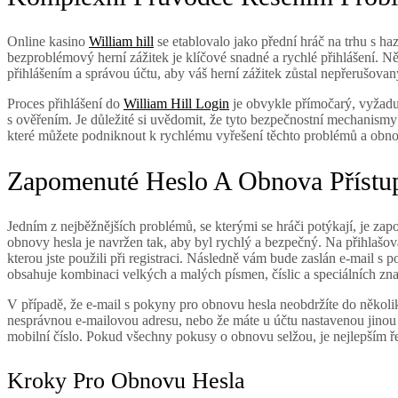
Online kasino
William hill
se etablovalo jako přední hráč na trhu s h
bezproblémový herní zážitek je klíčové snadné a rychlé přihlášení. N
přihlášením a správou účtu, aby váš herní zážitek zůstal nepřerušova
Proces přihlášení do
William Hill Login
je obvykle přímočarý, vyžadu
s ověřením. Je důležité si uvědomit, že tyto bezpečnostní mechanism
které můžete podniknout k rychlému vyřešení těchto problémů a obno
Zapomenuté Heslo A Obnova Přístu
Jedním z nejběžnějších problémů, se kterými se hráči potýkají, je zap
obnovy hesla je navržen tak, aby byl rychlý a bezpečný. Na přihlašov
kterou jste použili při registraci. Následně vám bude zaslán e-mail s p
obsahuje kombinaci velkých a malých písmen, číslic a speciálních zn
V případě, že e-mail s pokyny pro obnovu hesla neobdržíte do několi
nesprávnou e-mailovou adresu, nebo že máte u účtu nastavenou jinou 
mobilní číslo. Pokud všechny pokusy o obnovu selžou, je nejlepším 
Kroky Pro Obnovu Hesla