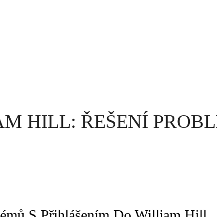
AM HILL: ŘEŠENÍ PROB
émů S Přihlášením Do William Hill