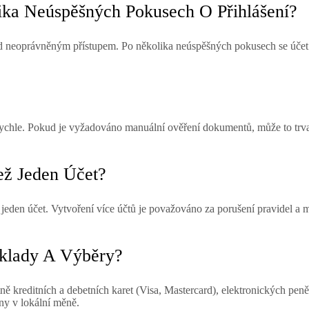
ika Neúspěšných Pokusech O Přihlášení?
před neoprávněným přístupem. Po několika neúspěšných pokusech se účet
ychle. Pokud je vyžadováno manuální ověření dokumentů, může to trvat n
ež Jeden Účet?
den účet. Vytvoření více účtů je považováno za porušení pravidel a m
Vklady A Výběry?
ě kreditních a debetních karet (Visa, Mastercard), elektronických peněž
y v lokální měně.