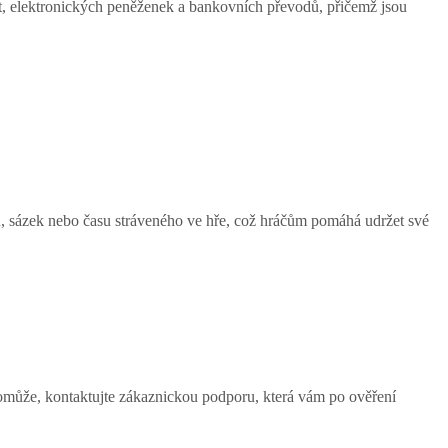
et, elektronických peněženek a bankovních převodů, přičemž jsou
adů, sázek nebo času stráveného ve hře, což hráčům pomáhá udržet své
nepomůže, kontaktujte zákaznickou podporu, která vám po ověření