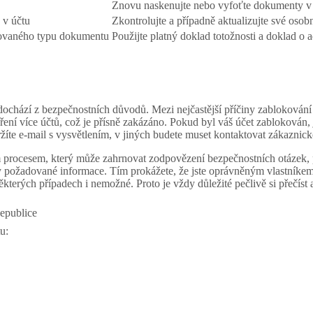
Znovu naskenujte nebo vyfoťte dokumenty v l
 v účtu
Zkontrolujte a případně aktualizujte své osob
orovaného typu dokumentu
Použijte platný doklad totožnosti a doklad o a
 dochází z bezpečnostních důvodů. Mezi nejčastější příčiny zablokování
ní více účtů, což je přísně zakázáno. Pokud byl váš účet zablokován, 
žíte e-mail s vysvětlením, v jiných budete muset kontaktovat zákaznic
 procesem, který může zahrnovat zodpovězení bezpečnostních otázek, po
y požadované informace. Tím prokážete, že jste oprávněným vlastníkem
ěkterých případech i nemožné. Proto je vždy důležité pečlivě si přečís
u: