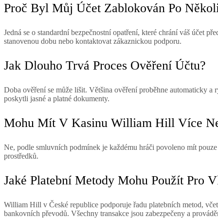
Proč Byl Můj Účet Zablokován Po Někol
Jedná se o standardní bezpečnostní opatření, které chrání váš účet 
stanovenou dobu nebo kontaktovat zákaznickou podporu.
Jak Dlouho Trvá Proces Ověření Účtu?
Doba ověření se může lišit. Většina ověření proběhne automaticky a r
poskytli jasné a platné dokumenty.
Mohu Mít V Kasinu William Hill Více N
Ne, podle smluvních podmínek je každému hráči povoleno mít pouze je
prostředků.
Jaké Platební Metody Mohu Použít Pro 
William Hill v České republice podporuje řadu platebních metod, včetn
bankovních převodů. Všechny transakce jsou zabezpečeny a prováděn