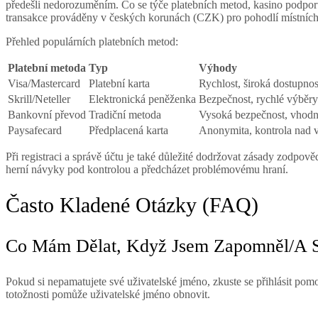
předešli nedorozuměním. Co se týče platebních metod, kasino podporu
transakce prováděny v českých korunách (CZK) pro pohodlí místních
Přehled populárních platebních metod:
Platební metoda
Typ
Výhody
Visa/Mastercard
Platební karta
Rychlost, široká dostupnos
Skrill/Neteller
Elektronická peněženka
Bezpečnost, rychlé výběry
Bankovní převod
Tradiční metoda
Vysoká bezpečnost, vhodné
Paysafecard
Předplacená karta
Anonymita, kontrola nad v
Při registraci a správě účtu je také důležité dodržovat zásady zodpov
herní návyky pod kontrolou a předcházet problémovému hraní.
Často Kladené Otázky (FAQ)
Co Mám Dělat, Když Jsem Zapomněl/a S
Pokud si nepamatujete své uživatelské jméno, zkuste se přihlásit pomo
totožnosti pomůže uživatelské jméno obnovit.