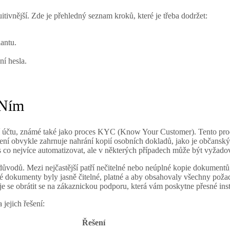
itivnější. Zde je přehledný seznam kroků, které je třeba dodržet:
antu.
ní hesla.
 Ním
ení účtu, známé také jako proces KYC (Know Your Customer). Tento pro
věření obvykle zahrnuje nahrání kopií osobních dokladů, jako je občansk
es co nejvíce automatizovat, ale v některých případech může být vyžad
důvodů. Mezi nejčastější patří nečitelné nebo neúplné kopie dokumentů
ané dokumenty byly jasně čitelné, platné a aby obsahovaly všechny poža
e se obrátit se na zákaznickou podporu, která vám poskytne přesné in
jejich řešení:
Řešení