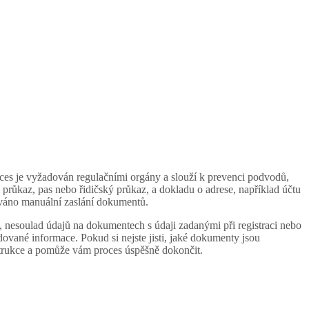
ces je vyžadován regulačními orgány a slouží k prevenci podvodů,
ý průkaz, pas nebo řidičský průkaz, a dokladu o adrese, například účtu
ováno manuální zaslání dokumentů.
, nesoulad údajů na dokumentech s údaji zadanými při registraci nebo
dované informace. Pokud si nejste jisti, jaké dokumenty jsou
strukce a pomůže vám proces úspěšně dokončit.