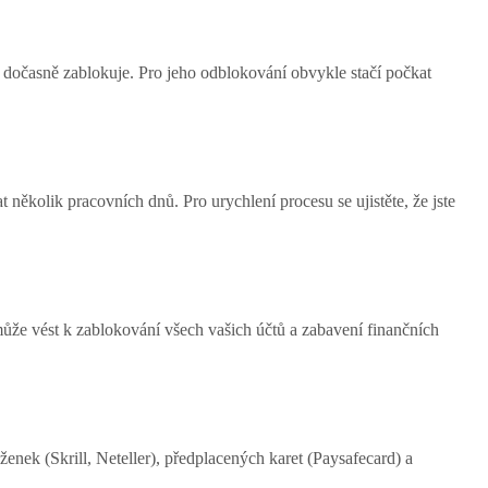
 dočasně zablokuje. Pro jeho odblokování obvykle stačí počkat
ěkolik pracovních dnů. Pro urychlení procesu se ujistěte, že jste
ůže vést k zablokování všech vašich účtů a zabavení finančních
enek (Skrill, Neteller), předplacených karet (Paysafecard) a