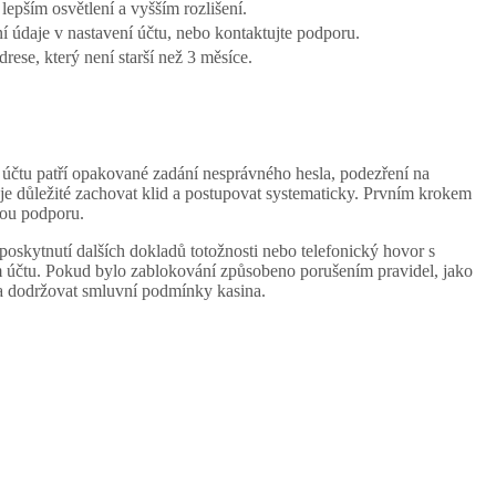
epším osvětlení a vyšším rozlišení.
ní údaje v nastavení účtu, nebo kontaktujte podporu.
drese, který není starší než 3 měsíce.
 účtu patří opakované zadání nesprávného hesla, podezření na
je důležité zachovat klid a postupovat systematicky. Prvním krokem
kou podporu.
skytnutí dalších dokladů totožnosti nebo telefonický hovor s
 účtu. Pokud bylo zablokování způsobeno porušením pravidel, jako
t a dodržovat smluvní podmínky kasina.