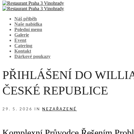
Náš příběh
Naše nabídka
Polední menu
Galerie
Event
Catering
Kontakt
Dárkové poukazy
PŘIHLÁŠENÍ DO WILLI
ČESKÉ REPUBLICE
29. 5. 2026 IN
NEZAŘAZENÉ
Komplexní Průvodce Řešením Probl