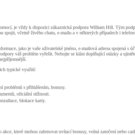
omocí, je vždy k dispozici zákaznická podpora William Hill. Tým podp
u spojit, včetně živého chatu, e-mailu a v některých případech i telefon
informace, jako je vaše uživatelské jméno, e-mailová adresa spojená s 
 podpory váš problém vyřešit. Nebojte se klást doplňující otázky a uji
nejpříjemnější.
ch typické využití:
ní problémů s přihlášením, bonusy.
umentů, oficiální stížnosti.
nzultace, blokace karty.
o akce, které mohou zahrnovat uvítací bonusy, volná zatočení nebo cas