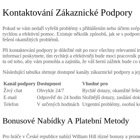
Kontaktování Zákaznické Podpory
Pokud se vám nedaří vyřešit problémy s přihlášením nebo účtem svép
rychlou a efektivní pomoc. Existuje několik způsobů, jak se s podporo
řešení okamžitých problémů.
Při kontaktování podpory je důležité mít po ruce všechny relevantní 
informací poskytnete, tím rychleji a efektivněji bude moci pracovník
tu od toho, aby vám pomohla a zajistila, že váš herní zážitek bude co 
Následující tabulka shrnuje dostupné kanály zákaznické podpory a jeji
Kanál podpory
Dostupnost
Vhodné pro
Živý chat
Obvykle 24/7
Rychlé dotazy, okamžité řeše
E-mail
Odpověď do 24 hodin
Složitější dotazy, zasílání dok
Telefon
V určených hodinách
Urgentní problémy, osobní ko
Bonusové Nabídky A Platební Metody
Pro hráče v České republice nabízí William Hill různé bonusy a prom