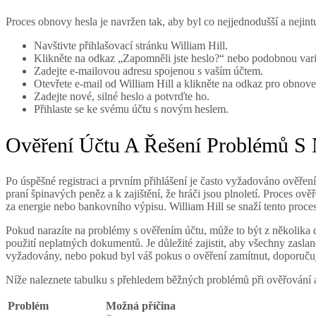
Proces obnovy hesla je navržen tak, aby byl co nejjednodušší a nejintu
Navštivte přihlašovací stránku William Hill.
Klikněte na odkaz „Zapomněli jste heslo?“ nebo podobnou vari
Zadejte e-mailovou adresu spojenou s vaším účtem.
Otevřete e-mail od William Hill a klikněte na odkaz pro obnove
Zadejte nové, silné heslo a potvrďte ho.
Přihlaste se ke svému účtu s novým heslem.
Ověření Účtu A Řešení Problémů S
Po úspěšné registraci a prvním přihlášení je často vyžadováno ověř
praní špinavých peněz a k zajištění, že hráči jsou plnoletí. Proces o
za energie nebo bankovního výpisu. William Hill se snaží tento proc
Pokud narazíte na problémy s ověřením účtu, může to být z několika 
použití neplatných dokumentů. Je důležité zajistit, aby všechny zasl
vyžadovány, nebo pokud byl váš pokus o ověření zamítnut, doporučuj
Níže naleznete tabulku s přehledem běžných problémů při ověřování a 
Problém
Možná příčina