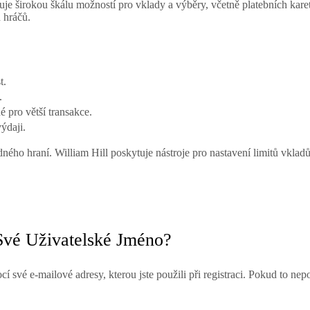
je širokou škálu možností pro vklady a výběry, včetně platebních kar
 hráčů.
t.
.
 pro větší transakce.
ýdaji.
ědného hraní. William Hill poskytuje nástroje pro nastavení limitů vkl
vé Uživatelské Jméno?
cí své e-mailové adresy, kterou jste použili při registraci. Pokud to 