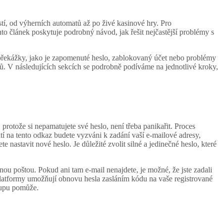
stí, od výherních automatů až po živé kasinové hry. Pro
to článek poskytuje podrobný návod, jak řešit nejčastější problémy s
 překážky, jako je zapomenuté heslo, zablokovaný účet nebo problémy
ů. V následujících sekcích se podrobně podíváme na jednotlivé kroky,
protože si nepamatujete své heslo, není třeba panikařit. Proces
tí na tento odkaz budete vyzváni k zadání vaší e-mailové adresy,
 nastavit nové heslo. Je důležité zvolit silné a jedinečné heslo, které
u poštou. Pokud ani tam e-mail nenajdete, je možné, že jste zadali
platformy umožňují obnovu hesla zasláním kódu na vaše registrované
tupu pomůže.