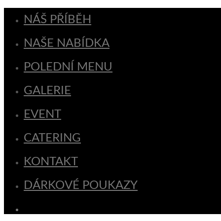
NÁŠ PŘÍBĚH
NAŠE NABÍDKA
POLEDNÍ MENU
GALERIE
EVENT
CATERING
KONTAKT
DÁRKOVÉ POUKAZY