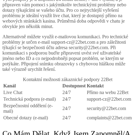
připraven vám pomoci s jakýmikoliv technickými problémy nebo
dotazy týkajícími se vašeho účtu. Pro co nejrychlejší vyřešení
problému je ideální využít live chat, který je dostupný přímo na
webových stránkách kasina. Průměrná doba odpovědi v chatu je
obvykle jen několik minut.
Alternativně můžete využít e-mailovou komunikaci. Pro technické
problémy je určen e-mail support-cz@22bet.com a pro záležitosti
týkající se bezpečnosti účtu adresa security@22bet.com. Při
komunikaci s podporou buďte připraveni uvést své uživatelské
jméno nebo ID a co nejpodrobněji popsat problém, se kterým se
potýkáte. Připojení snímku obrazovky s chybovou hláškou může
také výrazně urychlit řešení.
Kontaktní možnosti zákaznické podpory 22Bet
Kanál
Dostupnost
Kontakt
Live Chat
24/7
Přímo na webu 22Bet
Technická podpora (e-mail)
24/7
support-cz@22bet.com
Bezpečnostní oddělení (e-
24/7
security@22bet.com
mail)
Obecné dotazy (e-mail)
24/7
complaints@22bet.com
Co Mám Dělat, Když Jsem Zapomněl/a