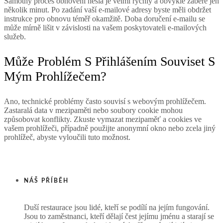
Samotný proces obnovení hesla je velmi rychlý a obvykle zabere jen
několik minut. Po zadání vaší e-mailové adresy byste měli obdržet
instrukce pro obnovu téměř okamžitě. Doba doručení e-mailu se
může mírně lišit v závislosti na vašem poskytovateli e-mailových
služeb.
Může Problém S Přihlášením Souviset S
Mým Prohlížečem?
Ano, technické problémy často souvisí s webovým prohlížečem.
Zastaralá data v mezipaměti nebo soubory cookie mohou
způsobovat konflikty. Zkuste vymazat mezipaměť a cookies ve
vašem prohlížeči, případně použijte anonymní okno nebo zcela jiný
prohlížeč, abyste vyloučili tuto možnost.
NÁŠ PŘÍBĚH
Duší restaurace jsou lidé, kteří se podílí na jejím fungování.
Jsou to zaměstnanci, kteří dělají čest jejímu jménu a starají se