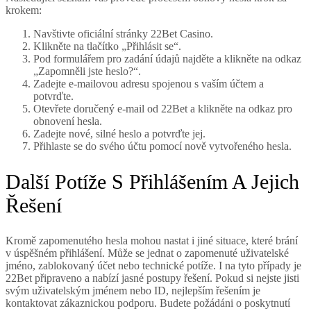
krokem:
Navštivte oficiální stránky 22Bet Casino.
Klikněte na tlačítko „Přihlásit se“.
Pod formulářem pro zadání údajů najděte a klikněte na odkaz
„Zapomněli jste heslo?“.
Zadejte e-mailovou adresu spojenou s vaším účtem a
potvrďte.
Otevřete doručený e-mail od 22Bet a klikněte na odkaz pro
obnovení hesla.
Zadejte nové, silné heslo a potvrďte jej.
Přihlaste se do svého účtu pomocí nově vytvořeného hesla.
Další Potíže S Přihlášením A Jejich
Řešení
Kromě zapomenutého hesla mohou nastat i jiné situace, které brání
v úspěšném přihlášení. Může se jednat o zapomenuté uživatelské
jméno, zablokovaný účet nebo technické potíže. I na tyto případy je
22Bet připraveno a nabízí jasné postupy řešení. Pokud si nejste jisti
svým uživatelským jménem nebo ID, nejlepším řešením je
kontaktovat zákaznickou podporu. Budete požádáni o poskytnutí