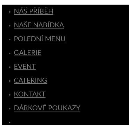
NÁŠ PŘÍBĚH
NAŠE NABÍDKA
POLEDNÍ MENU
GALERIE
EVENT
CATERING
KONTAKT
DÁRKOVÉ POUKAZY