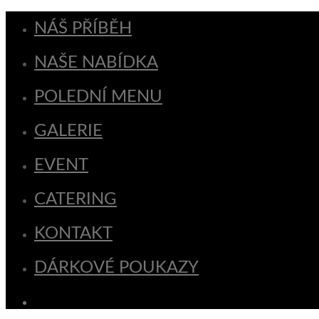
NÁŠ PŘÍBĚH
NAŠE NABÍDKA
POLEDNÍ MENU
GALERIE
EVENT
CATERING
KONTAKT
DÁRKOVÉ POUKAZY