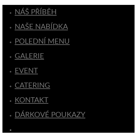
NÁŠ PŘÍBĚH
NAŠE NABÍDKA
POLEDNÍ MENU
GALERIE
EVENT
CATERING
KONTAKT
DÁRKOVÉ POUKAZY