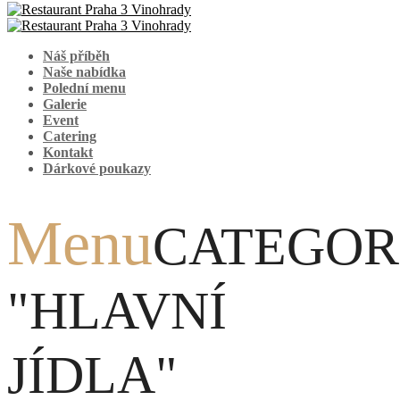
Náš příběh
Naše nabídka
Polední menu
Galerie
Event
Catering
Kontakt
Dárkové poukazy
Menu
CATEGOR
"HLAVNÍ
JÍDLA"