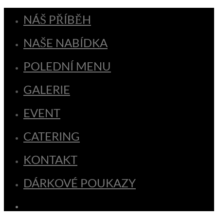
NÁŠ PŘÍBĚH
NAŠE NABÍDKA
POLEDNÍ MENU
GALERIE
EVENT
CATERING
KONTAKT
DÁRKOVÉ POUKAZY